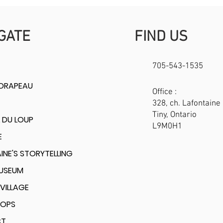
GATE
FIND US
705-543-1535
 DRAPEAU
Office :
328, ch. Lafontaine 
Tiny, Ontario
 DU LOUP
L9M0H1
E
INE'S STORYTELLING
MUSEUM
VILLAGE
OPS
CT