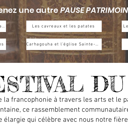
enez une autre
PAUSE PATRIMOIN
La Légende du Loup de Lafontaine
Les cavreaux et les patates
Le
es
Carhagouha et l'église Sainte-Croix
ESTIVAL DU
 la francophonie à travers les arts et le 
ontaine, ce rassemblement communautaire
e élargie qui célèbre avec nous notre fière 