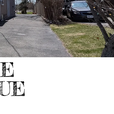
LE
UE