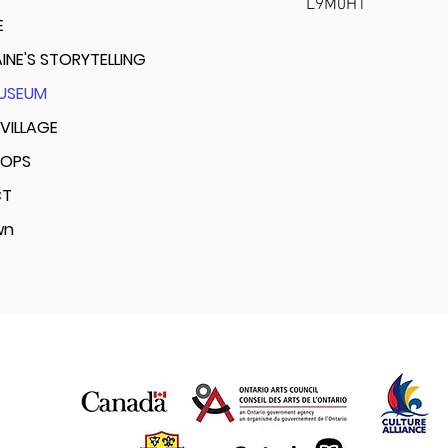
L9M0H1
E
INE'S STORYTELLING
MUSEUM
VILLAGE
OPS
CT
wn