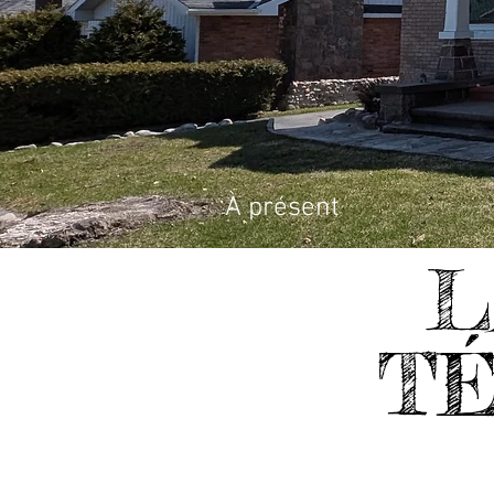
À présent
L
T